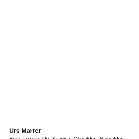
Urs Marrer
Bern, Luzern, Uri, Schwyz, Obwalden, Nidwalden,