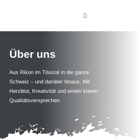
Zum
Inhalt
Toggle
springen
Navigation
Home
Über uns
Leistungen
Über uns
Aus Rikon im Tösstal in die ganze
Schweiz – und darüber hinaus. Mit
Showroom
Herzblut, Kreativität und einem klaren
Qualitätsversprechen.
Händler Shop
Kontakt