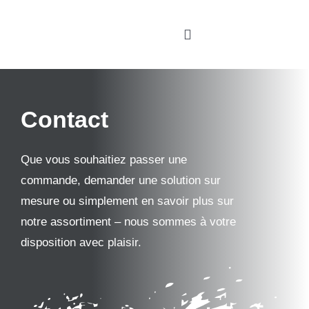
Skip
to
Toggle
content
Navigation
Accueil
Contact
Services
À propos de nous
Que vous souhaitiez passer une
commande, demander une solution sur
Showroom
mesure ou simplement en savoir plus sur
notre assortiment – nous sommes à votre
Boutique revendeurs
disposition avec plaisir.
Contact