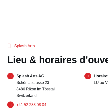
Splash Arts
Lieu & horaires d’ouv
Splash Arts AG
Horaire
Schöntalstrasse 23
LU au V
8486 Rikon im Tösstal
Switzerland
+41 52 233 08 04