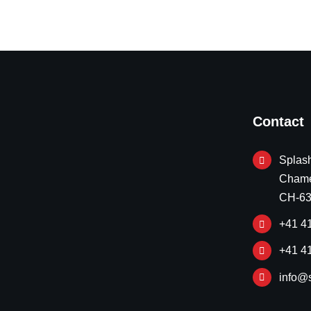
Contact
Splash
Chame
CH-63
+41 4
+41 4
info@